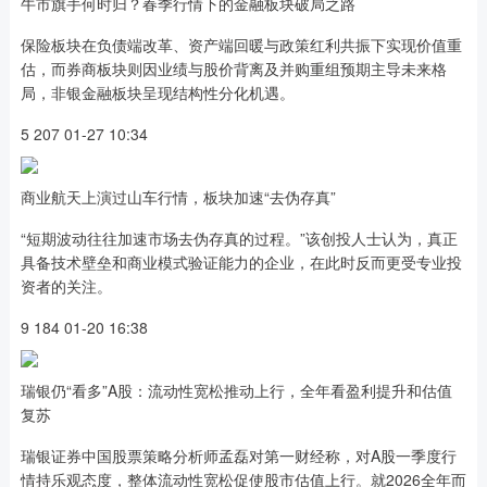
牛市旗手何时归？春季行情下的金融板块破局之路
保险板块在负债端改革、资产端回暖与政策红利共振下实现价值重
估，而券商板块则因业绩与股价背离及并购重组预期主导未来格
局，非银金融板块呈现结构性分化机遇。
5 207 01-27 10:34
商业航天上演过山车行情，板块加速“去伪存真”
“短期波动往往加速市场去伪存真的过程。”该创投人士认为，真正
具备技术壁垒和商业模式验证能力的企业，在此时反而更受专业投
资者的关注。
9 184 01-20 16:38
瑞银仍“看多”A股：流动性宽松推动上行，全年看盈利提升和估值
复苏
瑞银证券中国股票策略分析师孟磊对第一财经称，对A股一季度行
情持乐观态度，整体流动性宽松促使股市估值上行。就2026全年而