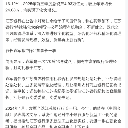
16.12%，2025年前三季度总资产4.93万亿元，较上年末增长
24.68%，均实现了较快增长。
江苏银行在公告中对葛仁余给予了高度评价，称在其带领下，江苏
银行“持续强化党的领导与公司治理有机融合，不断健全、迭代全
面风险管理体系，深入推进数字化转型、综合化经营和精细化管理
等，经营发展规模、效益、质量再上新台阶”。
行长袁军拟“补位”董事长一职
简历显示，袁军是一名“70后”金融老将，拥有丰富的银行管理经
验，且均扎根于江苏。
袁军曾任原江苏省农村信用社联合社发展规划处副处长、业务管理
处副处长、业务发展部副总经理，后赴泰州农村商业银行任党委书
记、董事长；还曾担任江苏省纪委监委派驻江苏银行纪检监察组组
长、江苏银行党委委员、党委副书记。
2024年4月，袁军当选江苏银行行长一职。今年，他曾在《中国金
融》发表署名文章，系统性阐述对中小银行服务新型工业化的思
考，提出推动江苏银行服务新型工业化新实践，要进一步在强化金
融供给、创新金融产品、构建金融生态上下功夫。