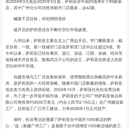
在2024年3月底至2025年3月底，萨莉亚在中国内地净开了89家新
店，其中广州分公司仍然净新开门店最多，达42家。
喊着千店目标，却也悄悄涨价
猛开店的萨莉亚还在不断向空白市场渗透。
入华以来，萨莉亚主要在北上广周边开店。窄门餐眼显示，截
至目前，一线、新一线城市门店在萨莉亚门店中占比超过9成。而
今年以来，萨莉亚已经在肇庆、湛江、清远、江阴、余姚、绍兴等
低线城市开设首店。随着武汉子公司的设立，萨莉亚也将进入此前
空白的华中市场。
自建农场与工厂压低食材成本、使用预制菜比例极高的中央厨
房，是萨莉亚的一大经营策略。随着中国门店数量的增加，萨莉亚
也在发力布局上游供应链。2024年10月，萨莉亚社长松谷秀治表
示，为了进一步开拓中国市场，萨莉亚的子公司广州萨莉亚食品有
限公司将投资约3000万美元（约合人民币2.15亿元）在广州建设新
工厂，目前该工厂已开工建设，力争2026年1月正式投产。
彼时，松谷秀治还透露了萨莉亚在中国开1000家店的野
心，“这（新建广州工厂）是着眼于在中国增至1000家店铺的新工