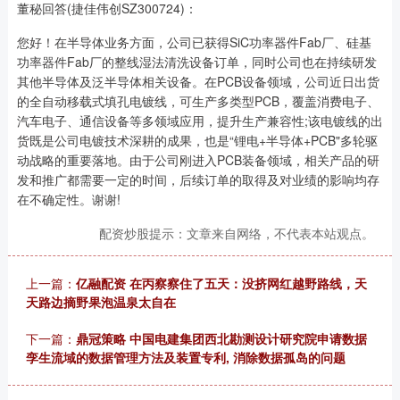
董秘回答(捷佳伟创SZ300724)：
您好！在半导体业务方面，公司已获得SiC功率器件Fab厂、硅基
功率器件Fab厂的整线湿法清洗设备订单，同时公司也在持续研发
其他半导体及泛半导体相关设备。在PCB设备领域，公司近日出货
的全自动移载式填孔电镀线，可生产多类型PCB，覆盖消费电子、
汽车电子、通信设备等多领域应用，提升生产兼容性;该电镀线的出
货既是公司电镀技术深耕的成果，也是“锂电+半导体+PCB"多轮驱
动战略的重要落地。由于公司刚进入PCB装备领域，相关产品的研
发和推广都需要一定的时间，后续订单的取得及对业绩的影响均存
在不确定性。谢谢!
配资炒股提示：文章来自网络，不代表本站观点。
上一篇：
亿融配资 在丙察察住了五天：没挤网红越野路线，天
天路边摘野果泡温泉太自在
下一篇：
鼎冠策略 中国电建集团西北勘测设计研究院申请数据
孪生流域的数据管理方法及装置专利, 消除数据孤岛的问题