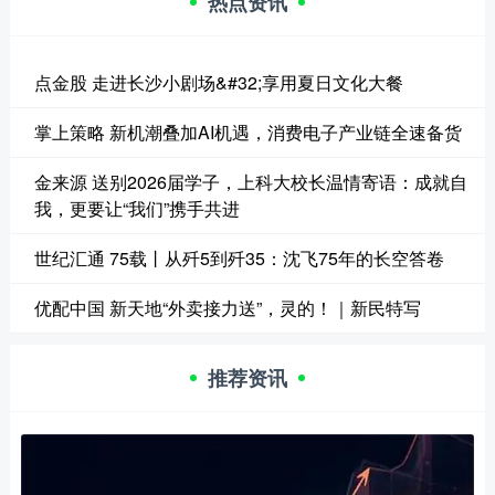
热点资讯
点金股 走进长沙小剧场&#32;享用夏日文化大餐
掌上策略 新机潮叠加AI机遇，消费电子产业链全速备货
金来源 送别2026届学子，上科大校长温情寄语：成就自
我，更要让“我们”携手共进
世纪汇通 75载丨从歼5到歼35：沈飞75年的长空答卷
优配中国 新天地“外卖接力送”，灵的！｜新民特写
推荐资讯